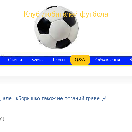
Клуб любителей футбола
Статьи
Фото
Блоги
Q&A
Объявления
але і к5оркішко також не поганий гравець!
))